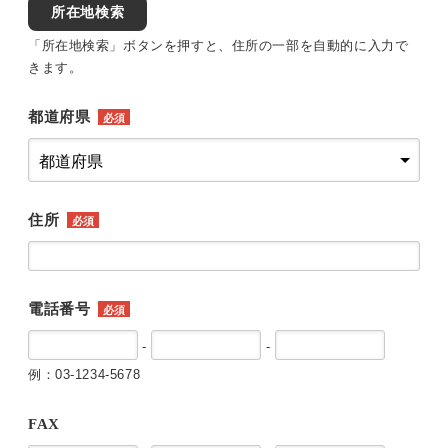
所在地検索
「所在地検索」ボタンを押すと、住所の一部を自動的に入力で
きます。
都道府県
必須
住所
必須
電話番号
必須
-
-
例：03-1234-5678
FAX