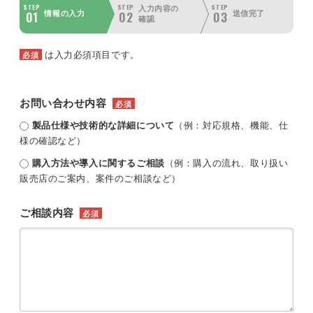
STEP
STEP
STEP
入力内容の
01
02
03
情報の入力
送信完了
確認
は入力必須項目です。
必須
お問い合わせ内容
必須
製品仕様や技術的な詳細について
（例：対応規格、機能、仕
様の確認など）
購入方法や導入に関するご相談
（例：購入の流れ、取り扱い
販売店のご案内、案件のご相談など）
ご相談内容
必須