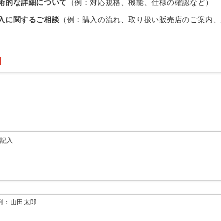
術的な詳細について
（例：対応規格、機能、仕様の確認など）
入に関するご相談
（例：購入の流れ、取り扱い販売店のご案内、
由記入
例：山田太郎