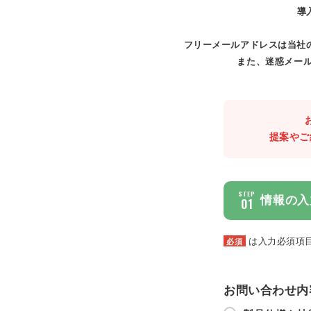
導
フリーメールアドレスは当社
また、迷惑メール
提案やご
STEP
情報の入
01
は入力必須項
必須
お問い合わせ内