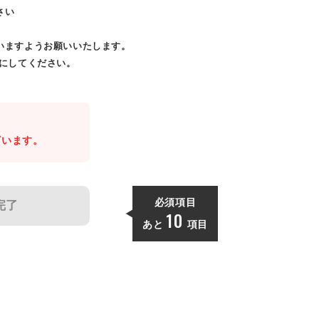
さい
いますようお願いいたします。
効にしてください。
。
ざいます。
必須項目
完了
10
あと
項目