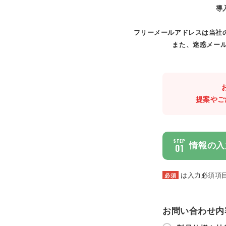
導
フリーメールアドレスは当社
また、迷惑メール
提案やご
STEP
情報の入
01
は入力必須項
必須
お問い合わせ内