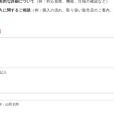
術的な詳細について
（例：対応規格、機能、仕様の確認など）
入に関するご相談
（例：購入の流れ、取り扱い販売店のご案内、
由記入
例：山田太郎