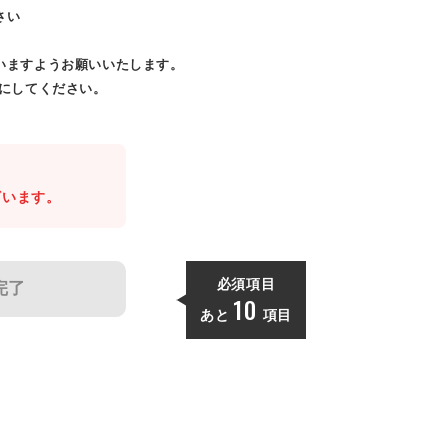
さい
いますようお願いいたします。
効にしてください。
。
ざいます。
必須項目
完了
10
あと
項目