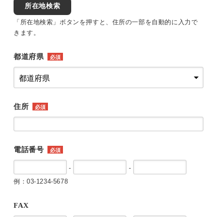
所在地検索
「所在地検索」ボタンを押すと、住所の一部を自動的に入力で
きます。
都道府県
必須
住所
必須
電話番号
必須
-
-
例：03-1234-5678
FAX