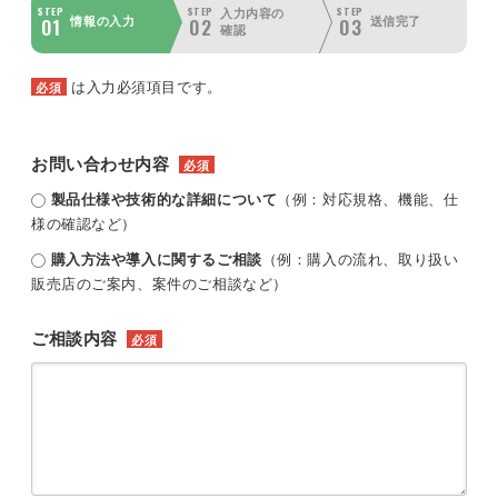
STEP
STEP
STEP
入力内容の
01
02
03
情報の入力
送信完了
確認
は入力必須項目です。
必須
お問い合わせ内容
必須
製品仕様や技術的な詳細について
（例：対応規格、機能、仕
様の確認など）
購入方法や導入に関するご相談
（例：購入の流れ、取り扱い
販売店のご案内、案件のご相談など）
ご相談内容
必須