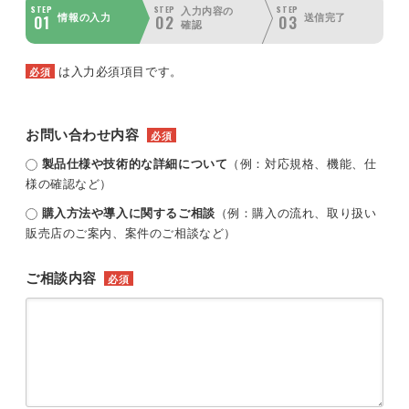
STEP
STEP
STEP
入力内容の
01
02
03
情報の入力
送信完了
確認
は入力必須項目です。
必須
お問い合わせ内容
必須
製品仕様や技術的な詳細について
（例：対応規格、機能、仕
様の確認など）
購入方法や導入に関するご相談
（例：購入の流れ、取り扱い
販売店のご案内、案件のご相談など）
ご相談内容
必須