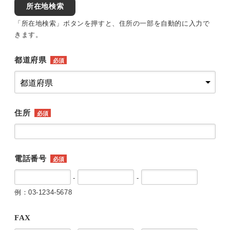
所在地検索
「所在地検索」ボタンを押すと、住所の一部を自動的に入力で
きます。
都道府県
必須
住所
必須
電話番号
必須
-
-
例：03-1234-5678
FAX