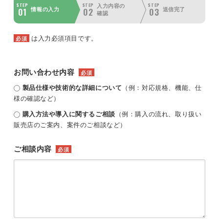
STEP
STEP
STEP
入力内容の
01
02
03
情報の入力
送信完了
確認
は入力必須項目です。
必須
お問い合わせ内容
必須
製品仕様や技術的な詳細について
（例：対応規格、機能、仕
様の確認など）
購入方法や導入に関するご相談
（例：購入の流れ、取り扱い
販売店のご案内、案件のご相談など）
ご相談内容
必須