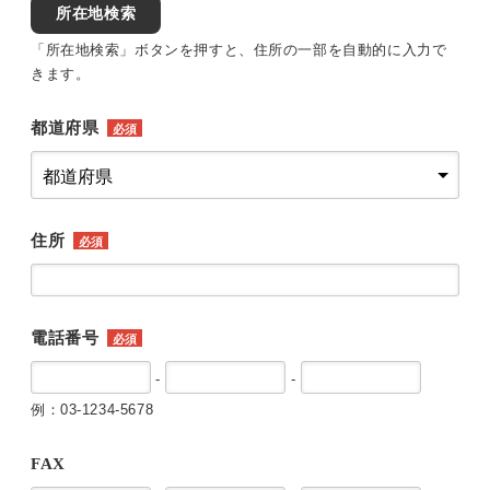
所在地検索
「所在地検索」ボタンを押すと、住所の一部を自動的に入力で
きます。
都道府県
必須
住所
必須
電話番号
必須
-
-
例：03-1234-5678
FAX