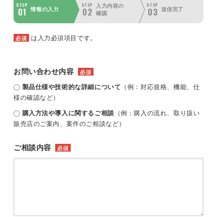
STEP
STEP
STEP
入力内容の
01
02
03
情報の入力
送信完了
確認
は入力必須項目です。
必須
お問い合わせ内容
必須
製品仕様や技術的な詳細について
（例：対応規格、機能、仕
様の確認など）
購入方法や導入に関するご相談
（例：購入の流れ、取り扱い
販売店のご案内、案件のご相談など）
ご相談内容
必須