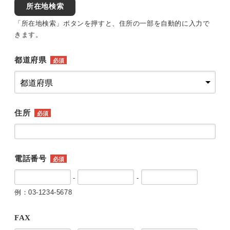
所在地検索
「所在地検索」ボタンを押すと、住所の一部を自動的に入力で
きます。
都道府県
必須
住所
必須
電話番号
必須
-
-
例：03-1234-5678
FAX