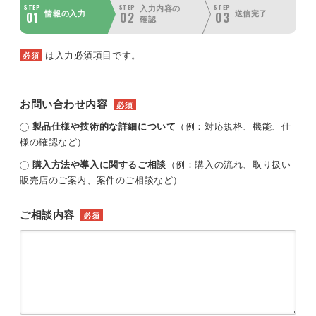
STEP
STEP
STEP
入力内容の
01
02
03
情報の入力
送信完了
確認
は入力必須項目です。
必須
お問い合わせ内容
必須
製品仕様や技術的な詳細について
（例：対応規格、機能、仕
様の確認など）
購入方法や導入に関するご相談
（例：購入の流れ、取り扱い
販売店のご案内、案件のご相談など）
ご相談内容
必須