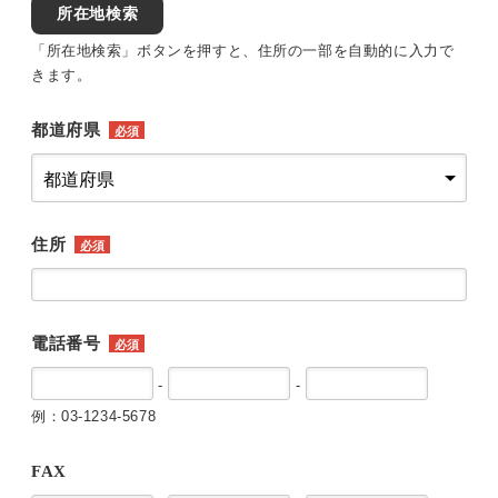
所在地検索
「所在地検索」ボタンを押すと、住所の一部を自動的に入力で
きます。
都道府県
必須
住所
必須
電話番号
必須
-
-
例：03-1234-5678
FAX