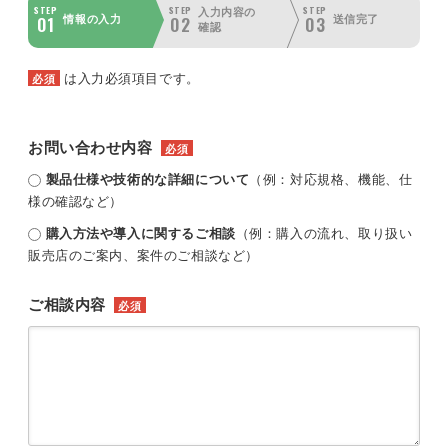
STEP
STEP
STEP
入力内容の
01
02
03
情報の入力
送信完了
確認
は入力必須項目です。
必須
お問い合わせ内容
必須
製品仕様や技術的な詳細について
（例：対応規格、機能、仕
様の確認など）
購入方法や導入に関するご相談
（例：購入の流れ、取り扱い
販売店のご案内、案件のご相談など）
ご相談内容
必須