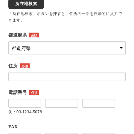
所在地検索
「所在地検索」ボタンを押すと、住所の一部を自動的に入力で
きます。
都道府県
必須
住所
必須
電話番号
必須
-
-
例：03-1234-5678
FAX