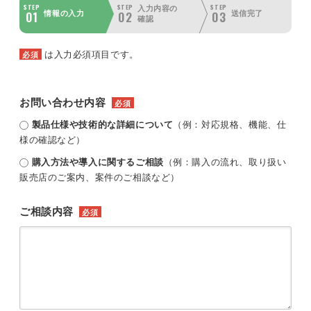
STEP
STEP
STEP
入力内容の
01
02
03
情報の入力
送信完了
確認
は入力必須項目です。
必須
お問い合わせ内容
必須
製品仕様や技術的な詳細について
（例：対応規格、機能、仕
様の確認など）
購入方法や導入に関するご相談
（例：購入の流れ、取り扱い
販売店のご案内、案件のご相談など）
ご相談内容
必須