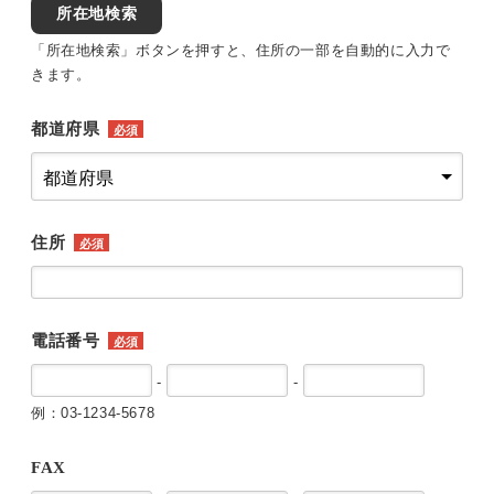
所在地検索
「所在地検索」ボタンを押すと、住所の一部を自動的に入力で
きます。
都道府県
必須
住所
必須
電話番号
必須
-
-
例：03-1234-5678
FAX