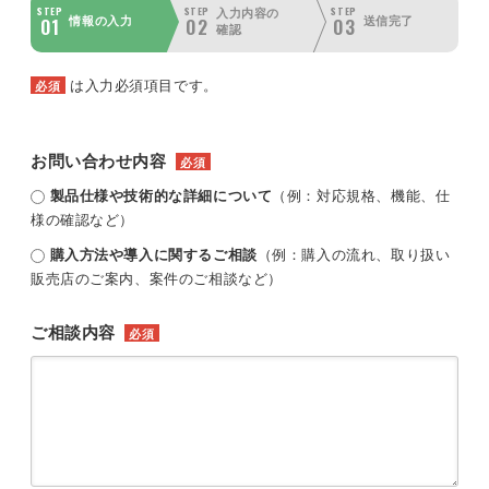
STEP
STEP
STEP
入力内容の
01
02
03
情報の入力
送信完了
確認
は入力必須項目です。
必須
お問い合わせ内容
必須
製品仕様や技術的な詳細について
（例：対応規格、機能、仕
様の確認など）
購入方法や導入に関するご相談
（例：購入の流れ、取り扱い
販売店のご案内、案件のご相談など）
ご相談内容
必須