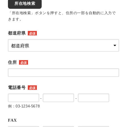
所在地検索
「所在地検索」ボタンを押すと、住所の一部を自動的に入力で
きます。
都道府県
必須
住所
必須
電話番号
必須
-
-
例：03-1234-5678
FAX