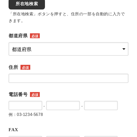
所在地検索
「所在地検索」ボタンを押すと、住所の一部を自動的に入力で
きます。
都道府県
必須
住所
必須
電話番号
必須
-
-
例：03-1234-5678
FAX