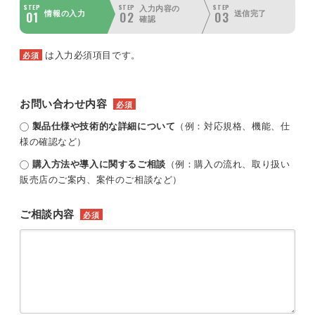
STEP
STEP
STEP
入力内容の
01
02
03
情報の入力
送信完了
確認
は入力必須項目です。
必須
お問い合わせ内容
必須
製品仕様や技術的な詳細について
（例：対応規格、機能、仕
様の確認など）
購入方法や導入に関するご相談
（例：購入の流れ、取り扱い
販売店のご案内、案件のご相談など）
ご相談内容
必須