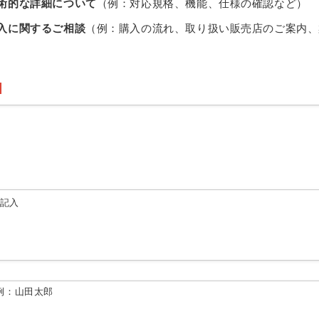
術的な詳細について
（例：対応規格、機能、仕様の確認など）
入に関するご相談
（例：購入の流れ、取り扱い販売店のご案内、
由記入
例：山田太郎