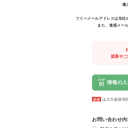
導
フリーメールアドレスは当社
また、迷惑メール
提案やご
STEP
情報の入
01
は入力必須項
必須
お問い合わせ内