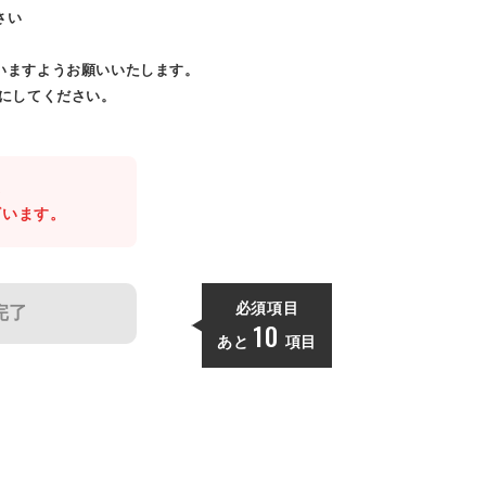
さい
いますようお願いいたします。
効にしてください。
。
ざいます。
必須項目
完了
10
あと
項目