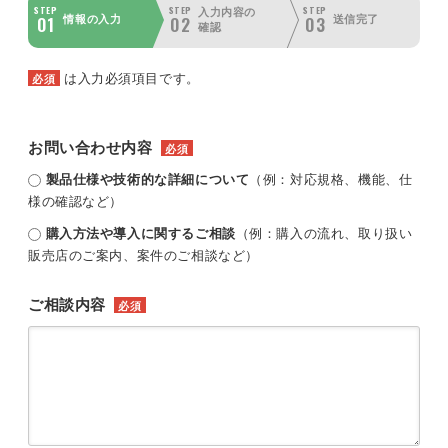
STEP
STEP
STEP
入力内容の
01
02
03
情報の入力
送信完了
確認
は入力必須項目です。
必須
お問い合わせ内容
必須
製品仕様や技術的な詳細について
（例：対応規格、機能、仕
様の確認など）
購入方法や導入に関するご相談
（例：購入の流れ、取り扱い
販売店のご案内、案件のご相談など）
ご相談内容
必須