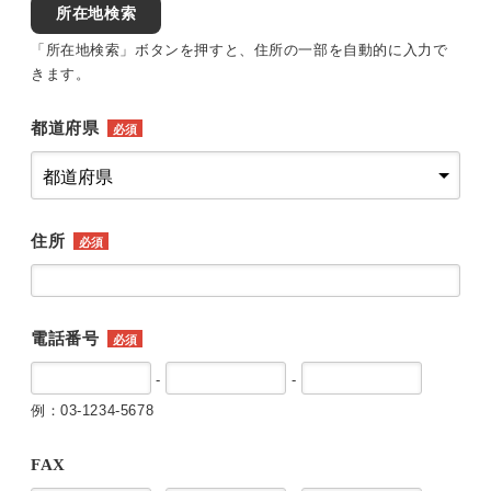
所在地検索
「所在地検索」ボタンを押すと、住所の一部を自動的に入力で
きます。
都道府県
必須
住所
必須
電話番号
必須
-
-
例：03-1234-5678
FAX