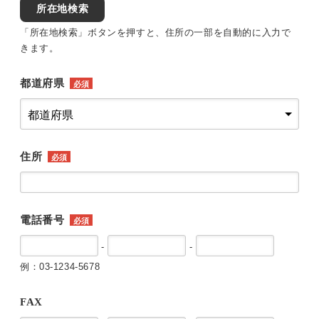
所在地検索
「所在地検索」ボタンを押すと、住所の一部を自動的に入力で
きます。
都道府県
必須
住所
必須
電話番号
必須
-
-
例：03-1234-5678
FAX