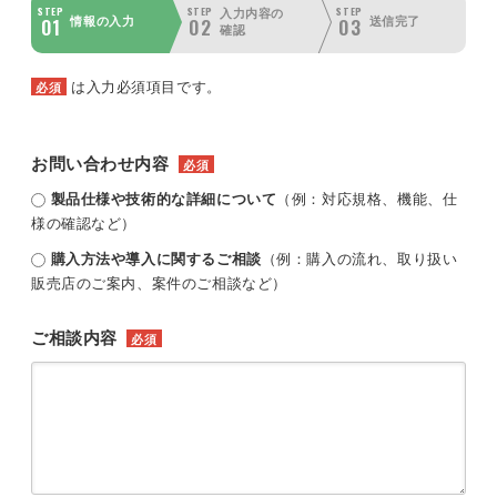
STEP
STEP
STEP
入力内容の
01
02
03
情報の入力
送信完了
確認
は入力必須項目です。
必須
お問い合わせ内容
必須
製品仕様や技術的な詳細について
（例：対応規格、機能、仕
様の確認など）
購入方法や導入に関するご相談
（例：購入の流れ、取り扱い
販売店のご案内、案件のご相談など）
ご相談内容
必須