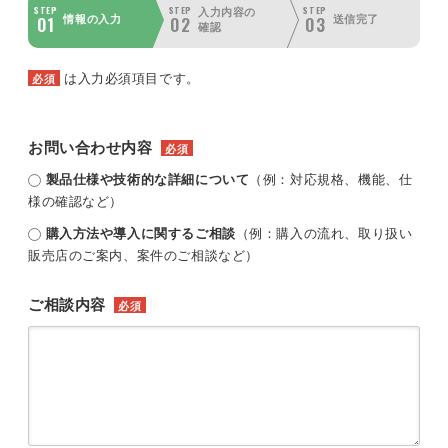
STEP
STEP
STEP
入力内容の
01
02
03
情報の入力
送信完了
確認
は入力必須項目です。
必須
お問い合わせ内容
必須
製品仕様や技術的な詳細について
（例：対応規格、機能、仕
様の確認など）
購入方法や導入に関するご相談
（例：購入の流れ、取り扱い
販売店のご案内、案件のご相談など）
ご相談内容
必須