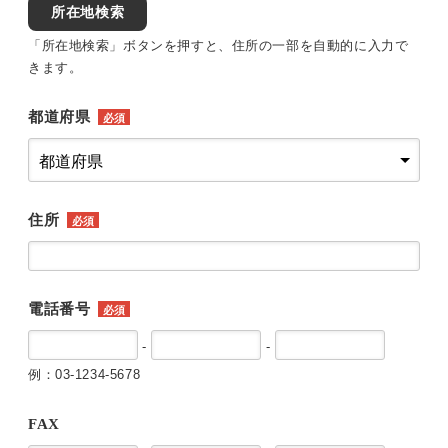
所在地検索
「所在地検索」ボタンを押すと、住所の一部を自動的に入力で
きます。
都道府県
必須
住所
必須
電話番号
必須
-
-
例：03-1234-5678
FAX