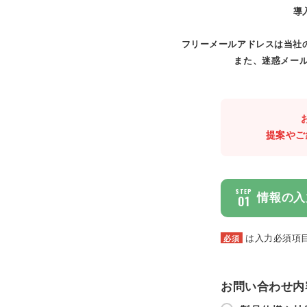
導
フリーメールアドレスは当社
また、迷惑メール
提案やご
STEP
情報の入
01
は入力必須項
必須
お問い合わせ内