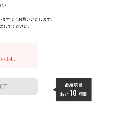
さい
いますようお願いいたします。
効にしてください。
。
ざいます。
必須項目
完了
10
あと
項目