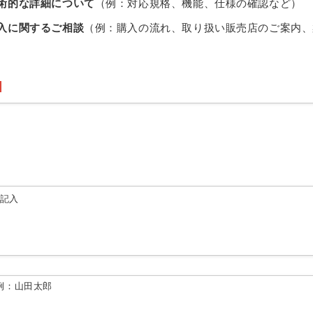
術的な詳細について
（例：対応規格、機能、仕様の確認など）
入に関するご相談
（例：購入の流れ、取り扱い販売店のご案内、
由記入
例：山田太郎