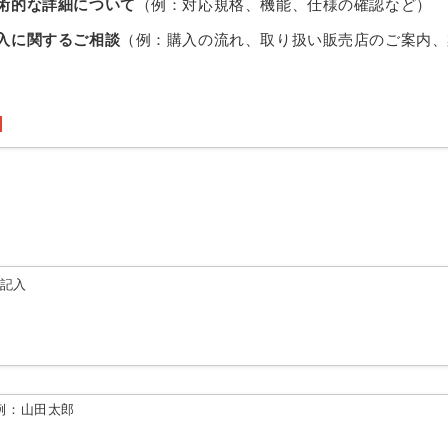
術的な詳細について
（例：対応規格、機能、仕様の確認など）
入に関するご相談
（例：購入の流れ、取り扱い販売店のご案内、
由記入
例：山田太郎