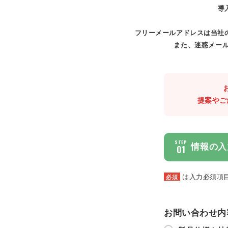
導
フリーメールアドレスは当社
また、迷惑メール
提案やご
STEP
情報の入
01
は入力必須項
必須
お問い合わせ内