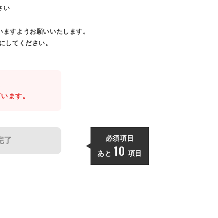
さい
いますようお願いいたします。
効にしてください。
。
ざいます。
必須項目
完了
10
あと
項目