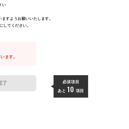
さい
いますようお願いいたします。
効にしてください。
。
ざいます。
必須項目
完了
10
あと
項目