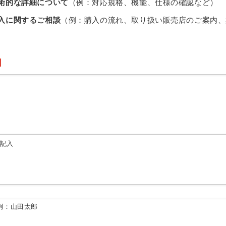
術的な詳細について
（例：対応規格、機能、仕様の確認など）
入に関するご相談
（例：購入の流れ、取り扱い販売店のご案内、
由記入
例：山田太郎