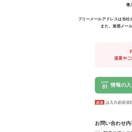
導
フリーメールアドレスは当社
また、迷惑メール
提案やご
STEP
情報の入
01
は入力必須項
必須
お問い合わせ内