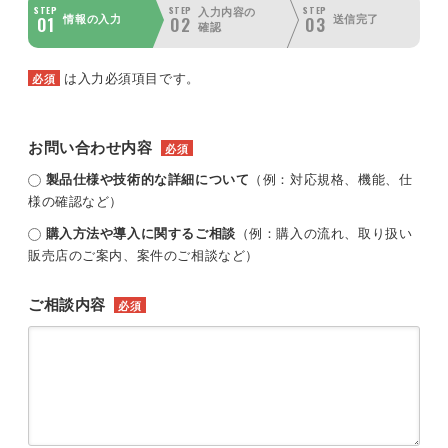
STEP
STEP
STEP
入力内容の
01
02
03
情報の入力
送信完了
確認
は入力必須項目です。
必須
お問い合わせ内容
必須
製品仕様や技術的な詳細について
（例：対応規格、機能、仕
様の確認など）
購入方法や導入に関するご相談
（例：購入の流れ、取り扱い
販売店のご案内、案件のご相談など）
ご相談内容
必須