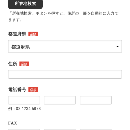
所在地検索
「所在地検索」ボタンを押すと、住所の一部を自動的に入力で
きます。
都道府県
必須
住所
必須
電話番号
必須
-
-
例：03-1234-5678
FAX