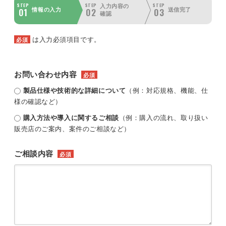
STEP
STEP
STEP
入力内容の
01
02
03
情報の入力
送信完了
確認
は入力必須項目です。
必須
お問い合わせ内容
必須
製品仕様や技術的な詳細について
（例：対応規格、機能、仕
様の確認など）
購入方法や導入に関するご相談
（例：購入の流れ、取り扱い
販売店のご案内、案件のご相談など）
ご相談内容
必須