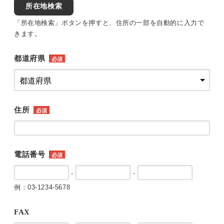
所在地検索
「所在地検索」ボタンを押すと、住所の一部を自動的に入力で
きます。
都道府県
必須
住所
必須
電話番号
必須
-
-
例：03-1234-5678
FAX