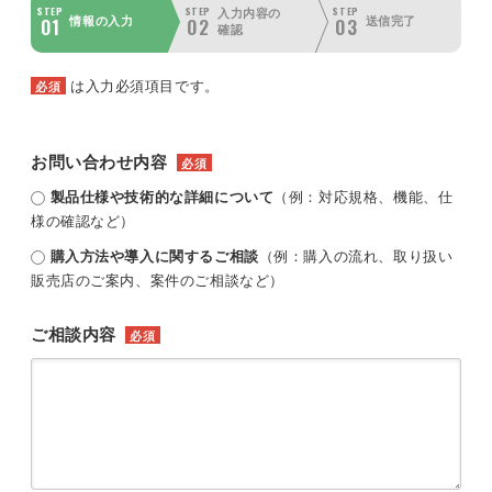
STEP
STEP
STEP
入力内容の
01
02
03
情報の入力
送信完了
確認
は入力必須項目です。
必須
お問い合わせ内容
必須
製品仕様や技術的な詳細について
（例：対応規格、機能、仕
様の確認など）
購入方法や導入に関するご相談
（例：購入の流れ、取り扱い
販売店のご案内、案件のご相談など）
ご相談内容
必須