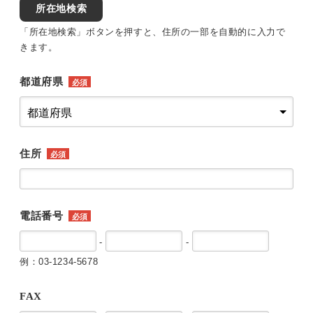
所在地検索
「所在地検索」ボタンを押すと、住所の一部を自動的に入力で
きます。
都道府県
必須
住所
必須
電話番号
必須
-
-
例：03-1234-5678
FAX