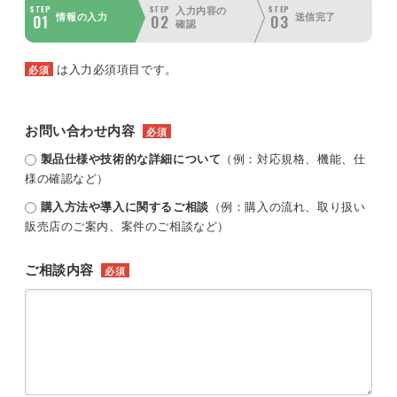
STEP
STEP
STEP
入力内容の
01
02
03
情報の入力
送信完了
確認
は入力必須項目です。
必須
お問い合わせ内容
必須
製品仕様や技術的な詳細について
（例：対応規格、機能、仕
様の確認など）
購入方法や導入に関するご相談
（例：購入の流れ、取り扱い
販売店のご案内、案件のご相談など）
ご相談内容
必須