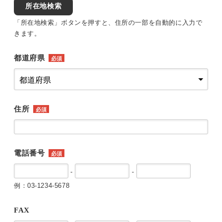
所在地検索
「所在地検索」ボタンを押すと、住所の一部を自動的に入力で
きます。
都道府県
必須
住所
必須
電話番号
必須
-
-
例：03-1234-5678
FAX