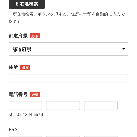
所在地検索
「所在地検索」ボタンを押すと、住所の一部を自動的に入力で
きます。
都道府県
必須
住所
必須
電話番号
必須
-
-
例：03-1234-5678
FAX