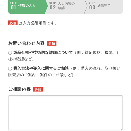
STEP
STEP
STEP
入力内容の
01
02
03
情報の入力
送信完了
確認
は入力必須項目です。
必須
お問い合わせ内容
必須
製品仕様や技術的な詳細について
（例：対応規格、機能、仕
様の確認など）
購入方法や導入に関するご相談
（例：購入の流れ、取り扱い
販売店のご案内、案件のご相談など）
ご相談内容
必須