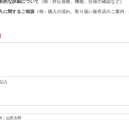
術的な詳細について
（例：対応規格、機能、仕様の確認など）
入に関するご相談
（例：購入の流れ、取り扱い販売店のご案内、
由記入
例：山田太郎