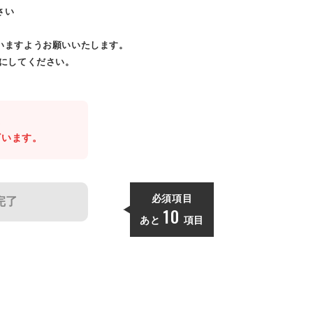
さい
いますようお願いいたします。
効にしてください。
。
ざいます。
必須項目
完了
10
あと
項目