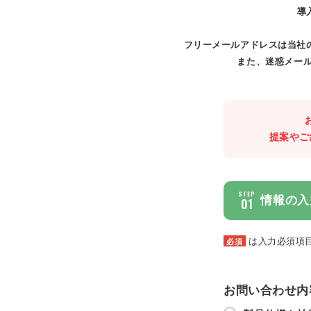
導
フリーメールアドレスは当社
また、迷惑メール
提案やご
STEP
情報の入
01
は入力必須項
必須
お問い合わせ内