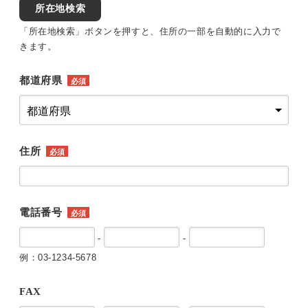
所在地検索
「所在地検索」ボタンを押すと、住所の一部を自動的に入力で
きます。
都道府県
必須
住所
必須
電話番号
必須
-
-
例：03-1234-5678
FAX