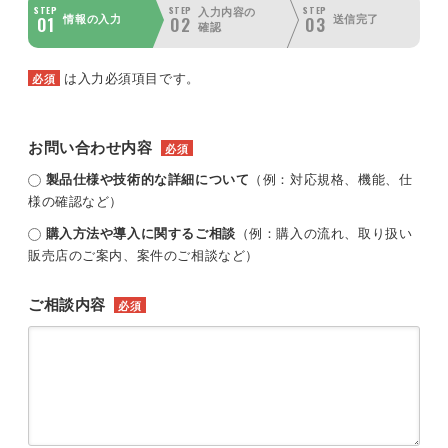
STEP
STEP
STEP
入力内容の
01
02
03
情報の入力
送信完了
確認
は入力必須項目です。
必須
お問い合わせ内容
必須
製品仕様や技術的な詳細について
（例：対応規格、機能、仕
様の確認など）
購入方法や導入に関するご相談
（例：購入の流れ、取り扱い
販売店のご案内、案件のご相談など）
ご相談内容
必須