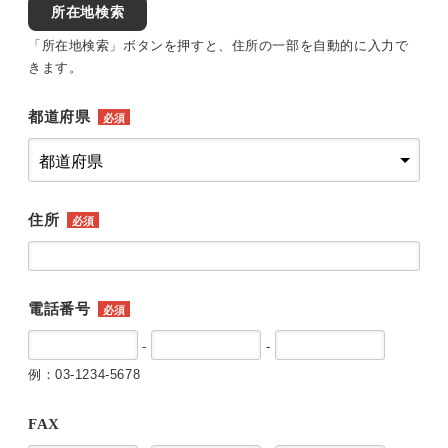
所在地検索
「所在地検索」ボタンを押すと、住所の一部を自動的に入力で
きます。
都道府県
必須
住所
必須
電話番号
必須
-
-
例：03-1234-5678
FAX