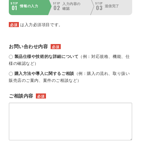
STEP
STEP
STEP
入力内容の
01
02
03
情報の入力
送信完了
確認
は入力必須項目です。
必須
お問い合わせ内容
必須
製品仕様や技術的な詳細について
（例：対応規格、機能、仕
様の確認など）
購入方法や導入に関するご相談
（例：購入の流れ、取り扱い
販売店のご案内、案件のご相談など）
ご相談内容
必須