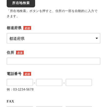
所在地検索
「所在地検索」ボタンを押すと、住所の一部を自動的に入力で
きます。
都道府県
必須
住所
必須
電話番号
必須
-
-
例：03-1234-5678
FAX