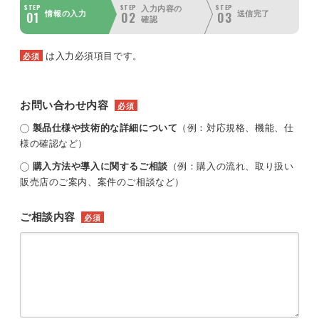
STEP
STEP
STEP
入力内容の
01
02
03
情報の入力
送信完了
確認
は入力必須項目です。
必須
お問い合わせ内容
必須
製品仕様や技術的な詳細について
（例：対応規格、機能、仕
様の確認など）
購入方法や導入に関するご相談
（例：購入の流れ、取り扱い
販売店のご案内、案件のご相談など）
ご相談内容
必須