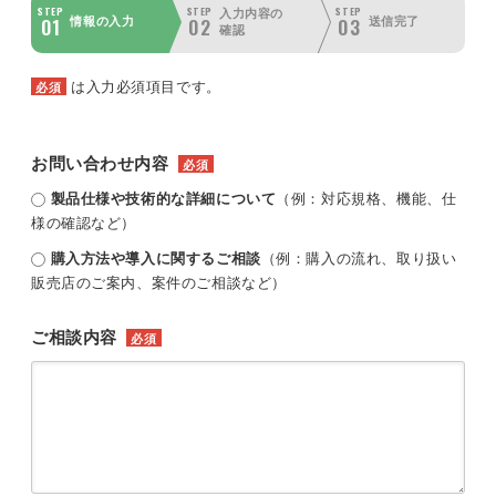
STEP
STEP
STEP
入力内容の
01
02
03
情報の入力
送信完了
確認
は入力必須項目です。
必須
お問い合わせ内容
必須
製品仕様や技術的な詳細について
（例：対応規格、機能、仕
様の確認など）
購入方法や導入に関するご相談
（例：購入の流れ、取り扱い
販売店のご案内、案件のご相談など）
ご相談内容
必須