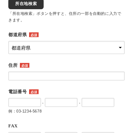
所在地検索
「所在地検索」ボタンを押すと、住所の一部を自動的に入力で
きます。
都道府県
必須
住所
必須
電話番号
必須
-
-
例：03-1234-5678
FAX