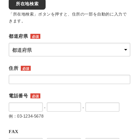
所在地検索
「所在地検索」ボタンを押すと、住所の一部を自動的に入力で
きます。
都道府県
必須
住所
必須
電話番号
必須
-
-
例：03-1234-5678
FAX