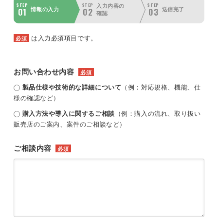
STEP
STEP
STEP
入力内容の
01
02
03
情報の入力
送信完了
確認
は入力必須項目です。
必須
お問い合わせ内容
必須
製品仕様や技術的な詳細について
（例：対応規格、機能、仕
様の確認など）
購入方法や導入に関するご相談
（例：購入の流れ、取り扱い
販売店のご案内、案件のご相談など）
ご相談内容
必須