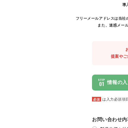
導
フリーメールアドレスは当社
また、迷惑メール
提案やご
STEP
情報の入
01
は入力必須項
必須
お問い合わせ内