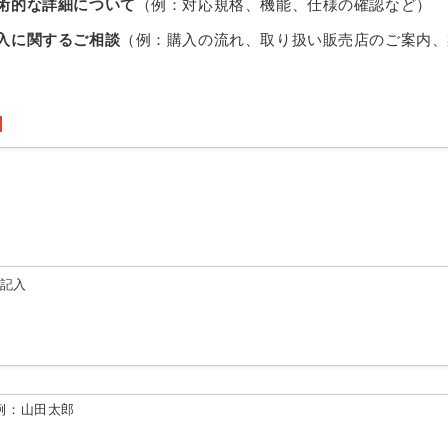
術的な詳細について
（例：対応規格、機能、仕様の確認など）
入に関するご相談
（例：購入の流れ、取り扱い販売店のご案内、
由記入
例：山田太郎