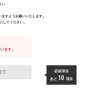
さい
いますようお願いいたします。
効にしてください。
。
ざいます。
必須項目
完了
10
あと
項目