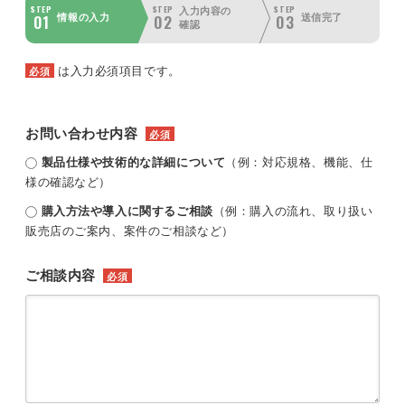
STEP
STEP
STEP
入力内容の
01
02
03
情報の入力
送信完了
確認
は入力必須項目です。
必須
お問い合わせ内容
必須
製品仕様や技術的な詳細について
（例：対応規格、機能、仕
様の確認など）
購入方法や導入に関するご相談
（例：購入の流れ、取り扱い
販売店のご案内、案件のご相談など）
ご相談内容
必須