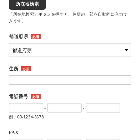
所在地検索
「所在地検索」ボタンを押すと、住所の一部を自動的に入力で
きます。
都道府県
必須
住所
必須
電話番号
必須
-
-
例：03-1234-5678
FAX