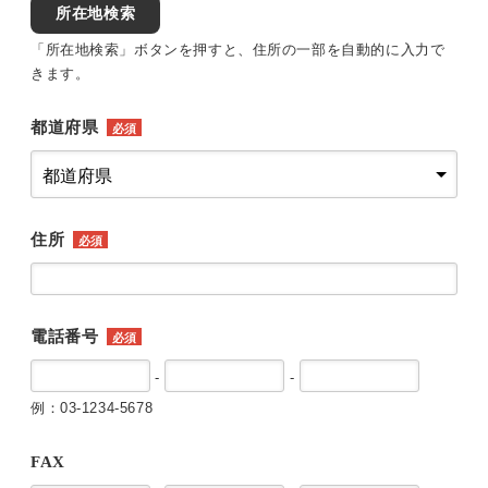
所在地検索
「所在地検索」ボタンを押すと、住所の一部を自動的に入力で
きます。
都道府県
必須
住所
必須
電話番号
必須
-
-
例：03-1234-5678
FAX