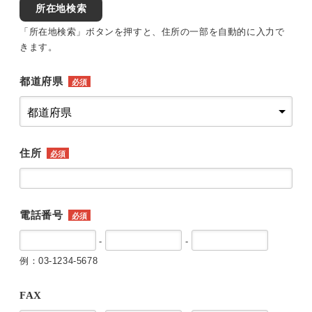
所在地検索
「所在地検索」ボタンを押すと、住所の一部を自動的に入力で
きます。
都道府県
必須
住所
必須
電話番号
必須
-
-
例：03-1234-5678
FAX