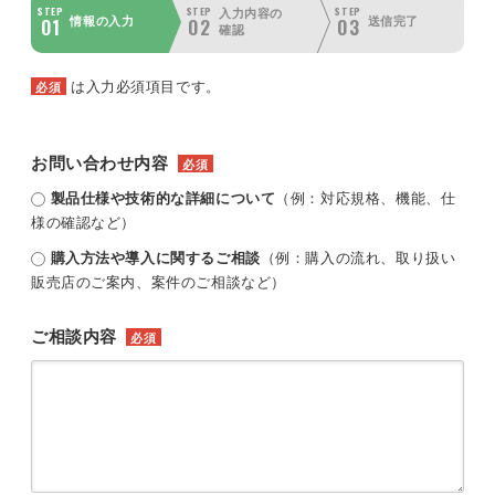
STEP
STEP
STEP
入力内容の
01
02
03
情報の入力
送信完了
確認
は入力必須項目です。
必須
お問い合わせ内容
必須
製品仕様や技術的な詳細について
（例：対応規格、機能、仕
様の確認など）
購入方法や導入に関するご相談
（例：購入の流れ、取り扱い
販売店のご案内、案件のご相談など）
ご相談内容
必須