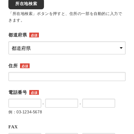
所在地検索
「所在地検索」ボタンを押すと、住所の一部を自動的に入力で
きます。
都道府県
必須
住所
必須
電話番号
必須
-
-
例：03-1234-5678
FAX