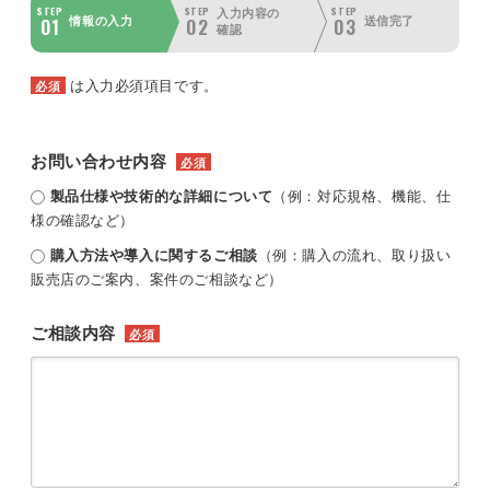
STEP
STEP
STEP
入力内容の
01
02
03
情報の入力
送信完了
確認
は入力必須項目です。
必須
お問い合わせ内容
必須
製品仕様や技術的な詳細について
（例：対応規格、機能、仕
様の確認など）
購入方法や導入に関するご相談
（例：購入の流れ、取り扱い
販売店のご案内、案件のご相談など）
ご相談内容
必須