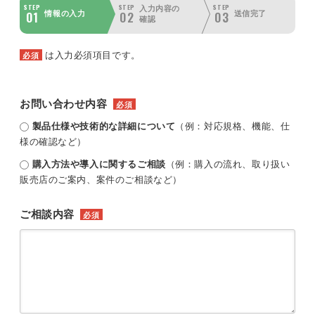
STEP
STEP
STEP
入力内容の
01
02
03
情報の入力
送信完了
確認
は入力必須項目です。
必須
お問い合わせ内容
必須
製品仕様や技術的な詳細について
（例：対応規格、機能、仕
様の確認など）
購入方法や導入に関するご相談
（例：購入の流れ、取り扱い
販売店のご案内、案件のご相談など）
ご相談内容
必須