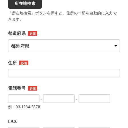
所在地検索
「所在地検索」ボタンを押すと、住所の一部を自動的に入力で
きます。
都道府県
必須
住所
必須
電話番号
必須
-
-
例：03-1234-5678
FAX