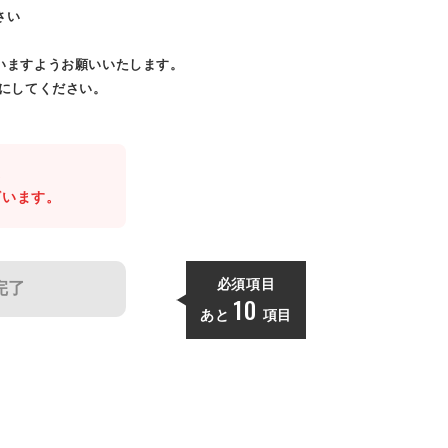
さい
いますようお願いいたします。
効にしてください。
。
ざいます。
必須項目
完了
10
あと
項目