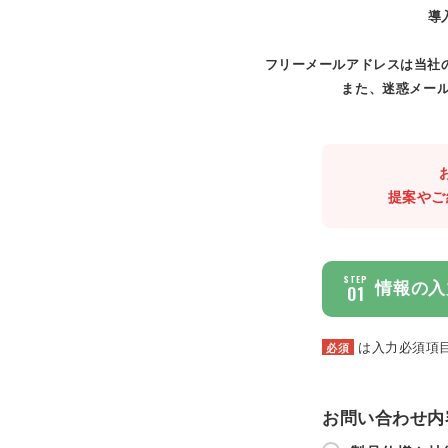
導
フリーメールアドレスは当社
また、迷惑メール
提案やご
STEP
情報の入
01
は入力必須項
必須
お問い合わせ内