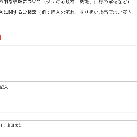
術的な詳細について
（例：対応規格、機能、仕様の確認など）
入に関するご相談
（例：購入の流れ、取り扱い販売店のご案内、
由記入
例：山田太郎