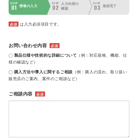
STEP
STEP
STEP
入力内容の
01
02
03
情報の入力
送信完了
確認
は入力必須項目です。
必須
お問い合わせ内容
必須
製品仕様や技術的な詳細について
（例：対応規格、機能、仕
様の確認など）
購入方法や導入に関するご相談
（例：購入の流れ、取り扱い
販売店のご案内、案件のご相談など）
ご相談内容
必須