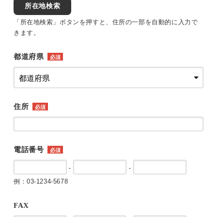
所在地検索
「所在地検索」ボタンを押すと、住所の一部を自動的に入力で
きます。
都道府県
必須
住所
必須
電話番号
必須
-
-
例：03-1234-5678
FAX