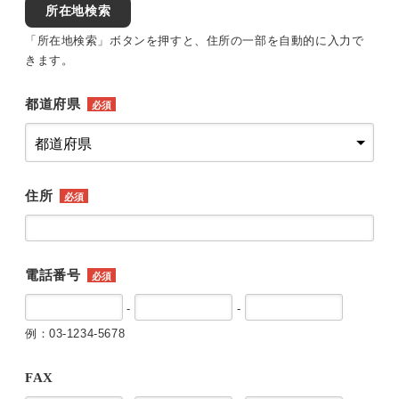
所在地検索
「所在地検索」ボタンを押すと、住所の一部を自動的に入力で
きます。
都道府県
必須
住所
必須
電話番号
必須
-
-
例：03-1234-5678
FAX