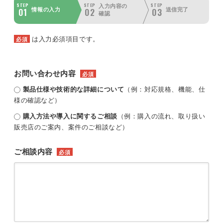
STEP
STEP
STEP
入力内容の
01
02
03
情報の入力
送信完了
確認
は入力必須項目です。
必須
お問い合わせ内容
必須
製品仕様や技術的な詳細について
（例：対応規格、機能、仕
様の確認など）
購入方法や導入に関するご相談
（例：購入の流れ、取り扱い
販売店のご案内、案件のご相談など）
ご相談内容
必須