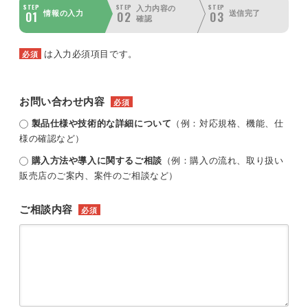
STEP
STEP
STEP
入力内容の
01
02
03
情報の入力
送信完了
確認
は入力必須項目です。
必須
お問い合わせ内容
必須
製品仕様や技術的な詳細について
（例：対応規格、機能、仕
様の確認など）
購入方法や導入に関するご相談
（例：購入の流れ、取り扱い
販売店のご案内、案件のご相談など）
ご相談内容
必須