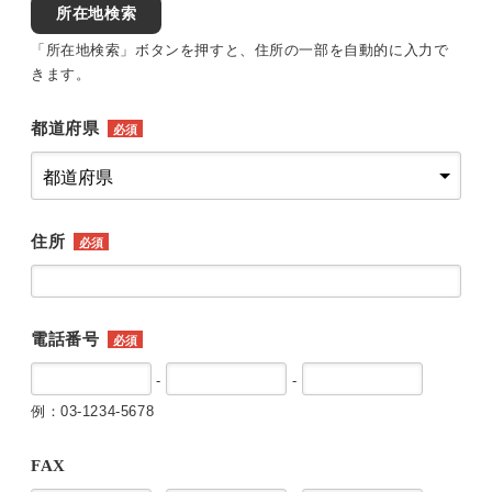
所在地検索
「所在地検索」ボタンを押すと、住所の一部を自動的に入力で
きます。
都道府県
必須
住所
必須
電話番号
必須
-
-
例：03-1234-5678
FAX