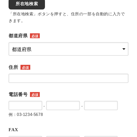
所在地検索
「所在地検索」ボタンを押すと、住所の一部を自動的に入力で
きます。
都道府県
必須
住所
必須
電話番号
必須
-
-
例：03-1234-5678
FAX