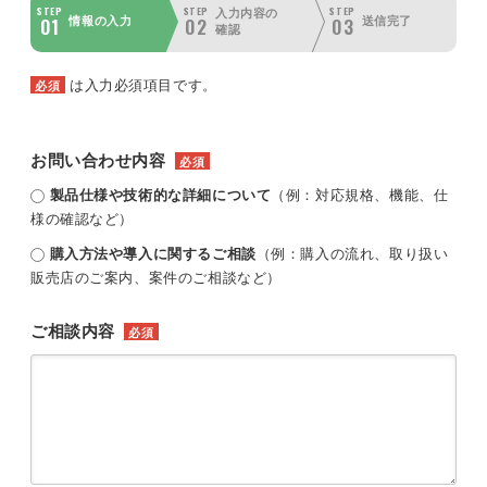
STEP
STEP
STEP
入力内容の
01
02
03
情報の入力
送信完了
確認
は入力必須項目です。
必須
お問い合わせ内容
必須
製品仕様や技術的な詳細について
（例：対応規格、機能、仕
様の確認など）
購入方法や導入に関するご相談
（例：購入の流れ、取り扱い
販売店のご案内、案件のご相談など）
ご相談内容
必須