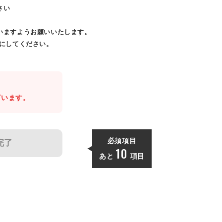
さい
いますようお願いいたします。
効にしてください。
。
ざいます。
必須項目
完了
10
あと
項目