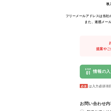
導
フリーメールアドレスは当社
また、迷惑メール
提案やご
STEP
情報の入
01
は入力必須項
必須
お問い合わせ内