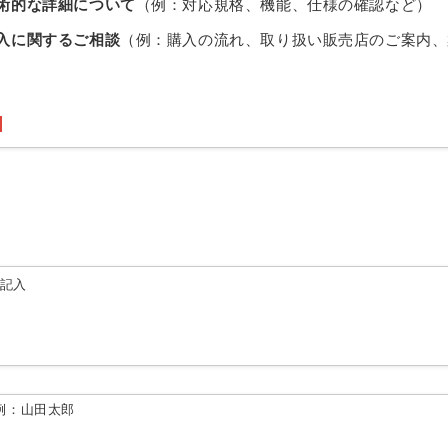
術的な詳細について
（例：対応規格、機能、仕様の確認など）
入に関するご相談
（例：購入の流れ、取り扱い販売店のご案内、
由記入
例：山田太郎