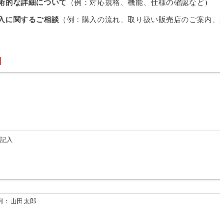
術的な詳細について
（例：対応規格、機能、仕様の確認など）
入に関するご相談
（例：購入の流れ、取り扱い販売店のご案内、
由記入
例：山田太郎