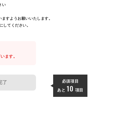
さい
いますようお願いいたします。
効にしてください。
。
ざいます。
必須項目
完了
10
あと
項目