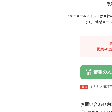
導
フリーメールアドレスは当社
また、迷惑メール
提案やご
STEP
情報の入
01
は入力必須項
必須
お問い合わせ内