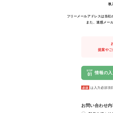
導
フリーメールアドレスは当社
また、迷惑メール
提案やご
STEP
情報の入
01
は入力必須項
必須
お問い合わせ内