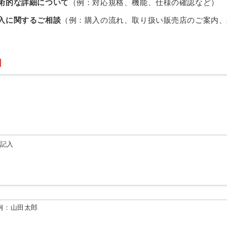
術的な詳細について
（例：対応規格、機能、仕様の確認など）
入に関するご相談
（例：購入の流れ、取り扱い販売店のご案内、
由記入
例：山田太郎