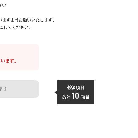
さい
いますようお願いいたします。
効にしてください。
。
ざいます。
必須項目
完了
10
あと
項目