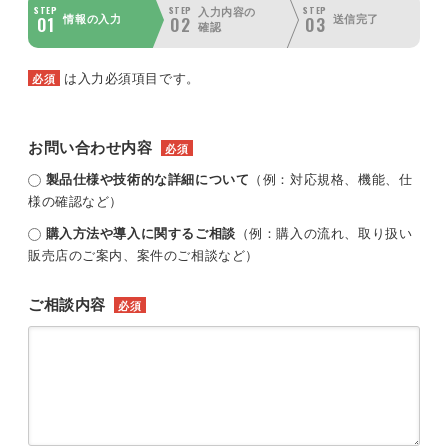
STEP
STEP
STEP
入力内容の
01
02
03
情報の入力
送信完了
確認
は入力必須項目です。
必須
お問い合わせ内容
必須
製品仕様や技術的な詳細について
（例：対応規格、機能、仕
様の確認など）
購入方法や導入に関するご相談
（例：購入の流れ、取り扱い
販売店のご案内、案件のご相談など）
ご相談内容
必須