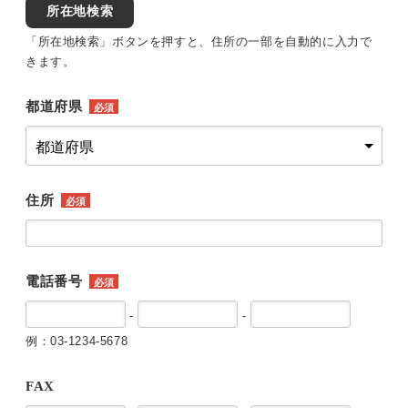
所在地検索
「所在地検索」ボタンを押すと、住所の一部を自動的に入力で
きます。
都道府県
必須
住所
必須
電話番号
必須
-
-
例：03-1234-5678
FAX