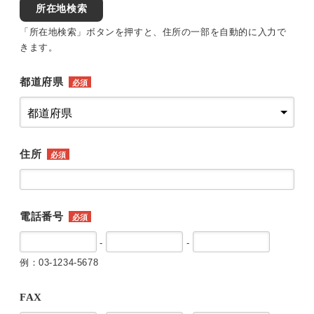
所在地検索
「所在地検索」ボタンを押すと、住所の一部を自動的に入力で
きます。
都道府県
必須
住所
必須
電話番号
必須
-
-
例：03-1234-5678
FAX