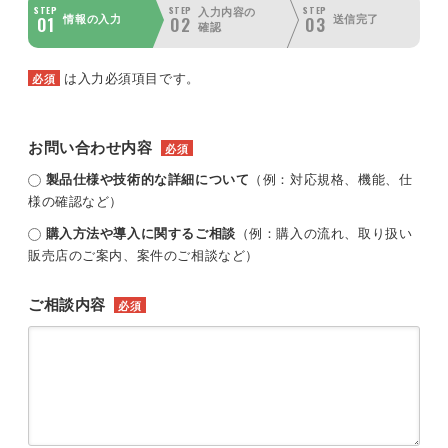
STEP
STEP
STEP
入力内容の
01
02
03
情報の入力
送信完了
確認
は入力必須項目です。
必須
お問い合わせ内容
必須
製品仕様や技術的な詳細について
（例：対応規格、機能、仕
様の確認など）
購入方法や導入に関するご相談
（例：購入の流れ、取り扱い
販売店のご案内、案件のご相談など）
ご相談内容
必須