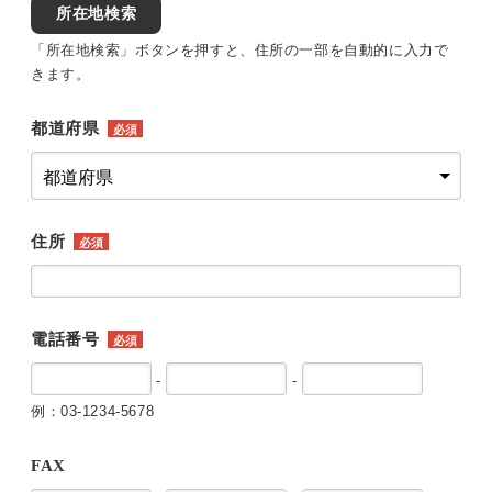
所在地検索
「所在地検索」ボタンを押すと、住所の一部を自動的に入力で
きます。
都道府県
必須
住所
必須
電話番号
必須
-
-
例：03-1234-5678
FAX