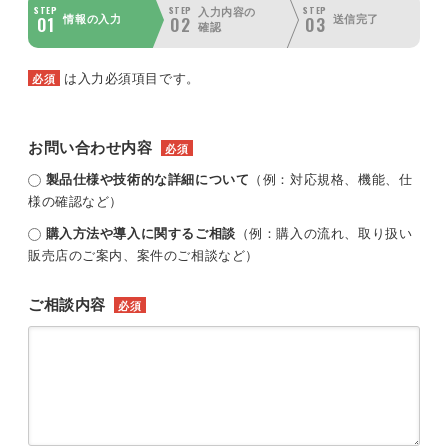
STEP
STEP
STEP
入力内容の
01
02
03
情報の入力
送信完了
確認
は入力必須項目です。
必須
お問い合わせ内容
必須
製品仕様や技術的な詳細について
（例：対応規格、機能、仕
様の確認など）
購入方法や導入に関するご相談
（例：購入の流れ、取り扱い
販売店のご案内、案件のご相談など）
ご相談内容
必須