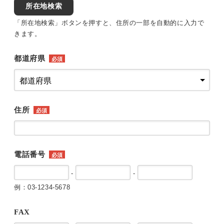
所在地検索
「所在地検索」ボタンを押すと、住所の一部を自動的に入力で
きます。
都道府県
必須
住所
必須
電話番号
必須
-
-
例：03-1234-5678
FAX