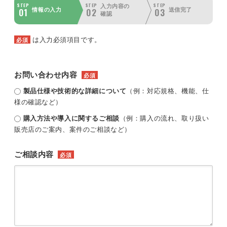
STEP
STEP
STEP
入力内容の
01
02
03
情報の入力
送信完了
確認
は入力必須項目です。
必須
お問い合わせ内容
必須
製品仕様や技術的な詳細について
（例：対応規格、機能、仕
様の確認など）
購入方法や導入に関するご相談
（例：購入の流れ、取り扱い
販売店のご案内、案件のご相談など）
ご相談内容
必須