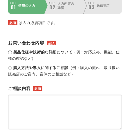
STEP
STEP
STEP
入力内容の
01
02
03
情報の入力
送信完了
確認
は入力必須項目です。
必須
お問い合わせ内容
必須
製品仕様や技術的な詳細について
（例：対応規格、機能、仕
様の確認など）
購入方法や導入に関するご相談
（例：購入の流れ、取り扱い
販売店のご案内、案件のご相談など）
ご相談内容
必須