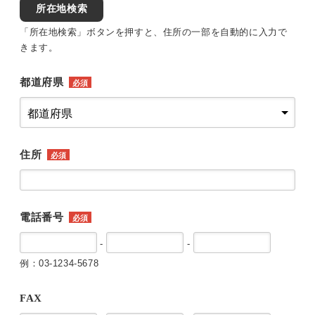
所在地検索
「所在地検索」ボタンを押すと、住所の一部を自動的に入力で
きます。
都道府県
必須
住所
必須
電話番号
必須
-
-
例：03-1234-5678
FAX