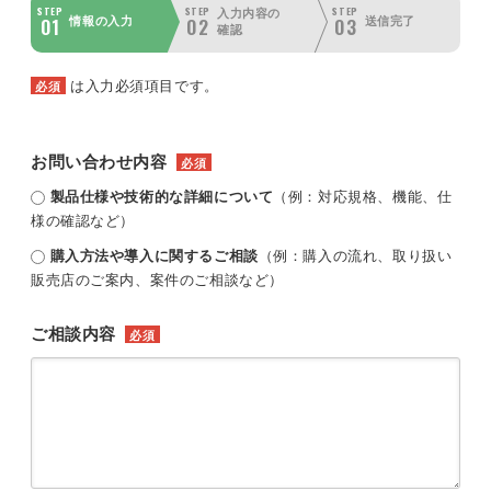
STEP
STEP
STEP
入力内容の
01
02
03
情報の入力
送信完了
確認
は入力必須項目です。
必須
お問い合わせ内容
必須
製品仕様や技術的な詳細について
（例：対応規格、機能、仕
様の確認など）
購入方法や導入に関するご相談
（例：購入の流れ、取り扱い
販売店のご案内、案件のご相談など）
ご相談内容
必須