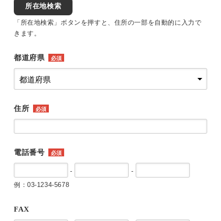
所在地検索
「所在地検索」ボタンを押すと、住所の一部を自動的に入力で
きます。
都道府県
必須
住所
必須
電話番号
必須
-
-
例：03-1234-5678
FAX